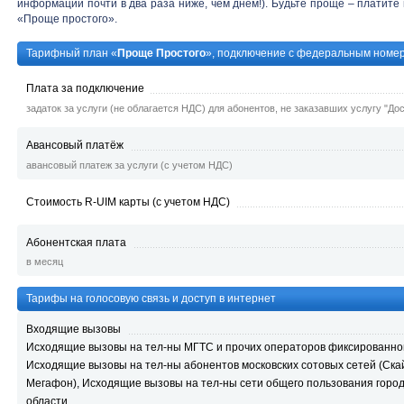
информации почти в два раза ниже, чем днем!). Будьте проще – платите
«Проще простого».
Тарифный план «
Проще
Простого
», подключение с федеральным номе
Плата за подключение
задаток за услуги (не облагается НДС) для абонентов, не заказавших услугу "До
Авансовый платёж
авансовый платеж за услуги (с учетом НДС)
Стоимость R-UIM карты (с учетом НДС)
Абонентская плата
в месяц
Тарифы на голосовую связь и доступ в интернет
Входящие вызовы
Исходящие вызовы на тел-ны МГТС и прочих операторов фиксированной 
Исходящие вызовы на тел-ны абонентов московских сотовых сетей (Скай
Мегафон), Исходящие вызовы на тел-ны сети общего пользования горо
области