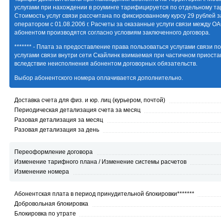
услугами при нахождении в роуминге тарифицируется по отдельному та
Стоимость услуг связи рассчитана по фиксированному курсу 29 рублей 
оператором с 01.08.2006 г. Расчеты за оказанные услуги связи между ОА
абонентом производятся согласно условиям заключенного договора.
******* - Плата за предоставление права пользоваться услугами связи 
услугами связи внутри сети Скайлинк взимаемая при частичном приоста
вследствие неисполнения абонентом договорных обязательств.
Выбор абонентского номера оплачивается дополнительно.
Доставка счета для физ. и юр. лиц (курьером, почтой)
Периодическая детализация счета за месяц
Разовая детализация за месяц
Разовая детализация за день
Переоформление договора
Изменение тарифного плана / Изменение системы расчетов
Изменение номера
Абонентская плата в период принудительной блокировки*******
Добровольная блокировка
Блокировка по утрате