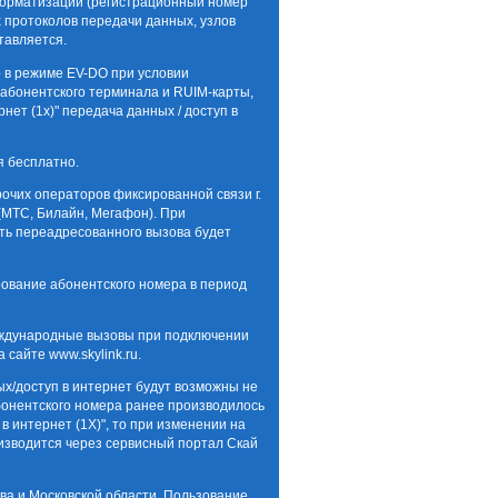
форматизации (регистрационный номер
х протоколов передачи данных, узлов
тавляется.
о в режиме EV-DO при условии
 абонентского терминала и RUIM-карты,
ет (1х)" передача данных / доступ в
я бесплатно.
рочих операторов фиксированной связи г.
(МТС, Билайн, Мегафон). При
ь переадресованного вызова будет
ирование абонентского номера в период
еждународные вызовы при подключении
сайте www.skylink.ru.
ных/доступ в интернет будут возможны не
абонентского номера ранее производилось
в интернет (1Х)", то при изменении на
изводится через сервисный портал Скай
ва и Московской области. Пользование