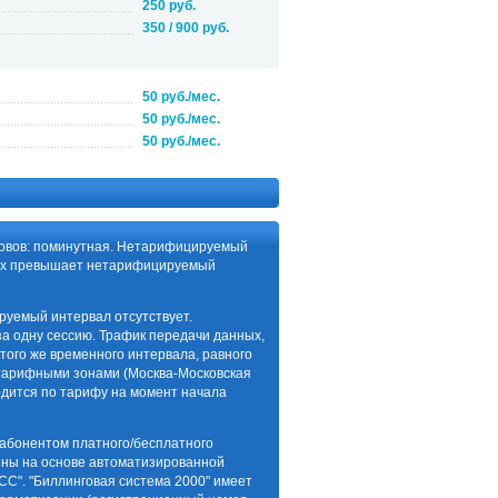
250 руб.
350 / 900 руб.
50 руб./мес.
50 руб./мес.
50 руб./мес.
зовов: поминутная. Нетарифицируемый
орых превышает нетарифицируемый
руемый интервал отсутствует.
а одну сессию. Трафик передачи данных,
того же временного интервала, равного
 тарифными зонами (Москва-Московская
одится по тарифу на момент начала
 абонентом платного/бесплатного
ены на основе автоматизированной
СС". "Биллинговая система 2000" имеет