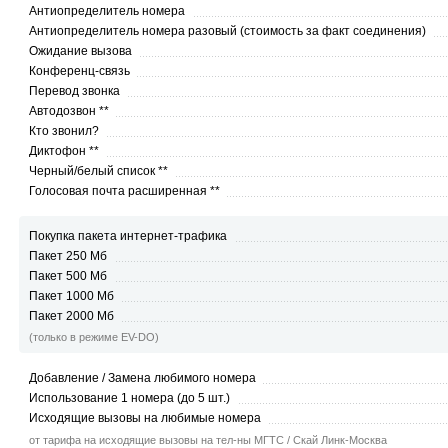
Антиопределитель номера
Антиопределитель номера разовый (стоимость за факт соединения)
Ожидание вызова
Конференц-связь
Перевод звонка
Автодозвон **
Кто звонил?
Диктофон **
Черный/белый список **
Голосовая почта расширенная **
Покупка пакета интернет-трафика
Пакет 250 Мб
Пакет 500 Мб
Пакет 1000 Мб
Пакет 2000 Мб
(только в режиме EV-DO)
Добавление / Замена любимого номера
Использование 1 номера (до 5 шт.)
Исходящие вызовы на любимые номера
от тарифа на исходящие вызовы на тел-ны МГТС / Скай Линк-Москва