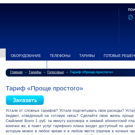
ПОИ
ОБОРУДОВАНИЕ
ТЕЛЕФОНЫ
ТАРИФЫ
ГОТОВЫЕ РЕШЕ
ЗОНА ПОКРЫТИЯ
Главная
Тарифы
Голосовые
Тариф «Проще простого»
Тариф «Проще простого»
Устали от сложных тарифов? Устали подсчитывать свои расходы? Устал
бюджет, отведенный на сотовую связь? Сделайте свою жизнь проще
Скайлинк! Всего 1 руб. за минуту разговора и никакой абонентской пл
конечно же, в пакет услуг тарифного плана входит доступный по цене
которым можно в любое время и в любом месте (причем в ночные час