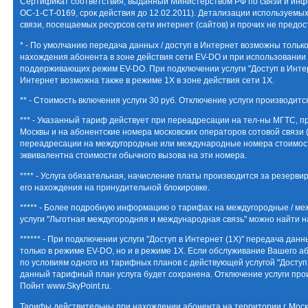
Сертификат соответствия, выданный Министерством РФ по связи и ин
ОС-1-СТ-0169, срок действия до 12.02.2011). Детализации используемы
связи, посещаемых ресурсов сети интернет (сайтов) и прочих не предос
* - По умолчанию передача данных / доступ в Интернет возможны тольк
нахождения абонента в зоне действия сети EV-DO и при использовании
поддерживающих режим EV-DO. При подключении услуги "Доступ в Интерн
Интернет возможна также в режиме 1Х в зоне действия сети 1Х.
** - Стоимость включения услуги 30 руб. Отключение услуги производитс
*** - Указанный тариф действует при переадресации на тел-ны МГТС, п
Москвы и на абонентские номера московских операторов сотовой связи 
переадресации на междугородные или международные номера стоимост
эквивалентна стоимости обычного вызова на эти номера.
**** - Услуга обязательная, начисление платы производится за резерв
его нахождения на принудительной блокировке.
***** - Более подробную информацию о тарифах на междугородные / м
услуги "Льготная междугородняя и международная связь" можно найти на 
****** - При подключении услуги "Доступ в Интернет (1Х)" передача дан
только в режиме EV-DO, но и в режиме 1Х. Если обслуживание Вашего 
по условиям одного из тарифных планов с действующей услугой "Доступ 
данный тарифный план услуга будет сохранена. Отключение услуги про
Пойнт www.SkyPoint.ru.
Тарифы действительны при нахождении абонента на территории г. Моск