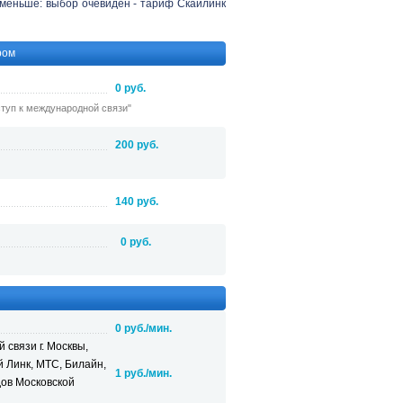
 меньше: выбор очевиден - тариф Скайлинк
ром
0 руб.
ступ к международной связи"
200 руб.
140 руб.
0 руб.
0 руб./мин.
связи г. Москвы,
 Линк, МТС, Билайн,
1 руб./мин.
дов Московской