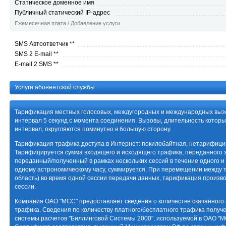
Статическое доменное имя
Публичный статический IP-адрес
Ежемесечная плата / Добавление услуги
SMS Автоответчик **
SMS 2 E-mail **
E-mail 2 SMS **
Услуги абонентской службы
Тарификация местных голосовых, междугородных и международных вы
интервал 5 секунд с момента соединения. Вызовы, длительность кот
интервал, округляются поминутно в большую сторону.
Тарификация трафика доступа в Интернет: покилобайтная, нетарифици
Тарифицируется сумма входящего и исходящего трафика, переданного з
переданный/полученный в рамках нескольких сессий в течение одного и 
одному астрономическому часу, суммируется. При перемещении между
область) во время одной сессии передачи данных, тарификация произв
сессии.
Компания ОАО "МСС" предоставляет сведения о количестве скачанного
трафика. Сведения по количеству платного/бесплатного трафика получ
системы расчетов "Биллинговой Системы 2000", используемой в ОАО "М