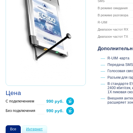
SMS
В режиме ожидания
В режиме разговора
R-UIM
Диапазон частот RX
Диапазон частот ТX
Дополнительн
R-UIM -карта
Передача SMS
Голосовая свя
Разъем для га
В стандарте E
2400 кбит/сек,
Цена
1X пиковая ско
Внешняя антен
990 руб.
С подключением
расширяет зон
990 руб.
Без подключения
Все
Интернет