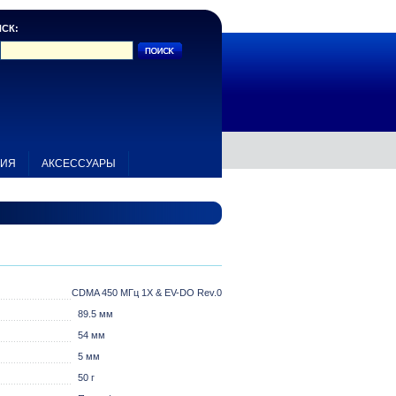
СК:
НИЯ
АКСЕССУАРЫ
CDMA 450 МГц 1X & EV-DO Rev.0
89.5 мм
54 мм
5 мм
50 г