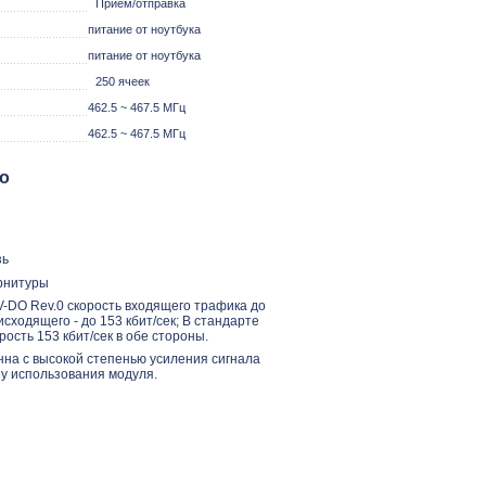
Прием/отправка
питание от ноутбука
питание от ноутбука
250 ячеек
462.5 ~ 467.5 MГц
462.5 ~ 467.5 MГц
о
зь
рнитуры
V-DO Rev.0 скорость входящего трафика до
 исходящего - до 153 кбит/сек; В стандарте
рость 153 кбит/сек в обе стороны.
на с высокой степенью усиления сигнала
у использования модуля.