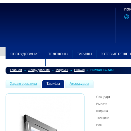
ПОИ
ОБОРУДОВАНИЕ
ТЕЛЕФОНЫ
ТАРИФЫ
ГОТОВЫЕ РЕШЕ
ЗОНА ПОКРЫТИЯ
Главная
Оборудование
Модемы
Huawei
Huawei EC-500
Характеристики
Тарифы
Аксессуары
Стандарт
Высота
Ширина
Толщина
Вес