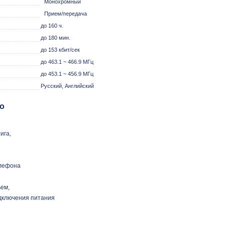
Монохромный
Прием/передача
до 160 ч.
до 180 мин.
до 153 кбит/сек
до 463.1 ~ 466.9 МГц
до 453.1 ~ 456.9 МГц
Русский, Английский
о
ига,
елефона
ем,
дключения питания