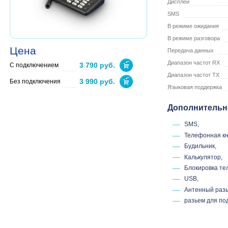
Дисплей
SMS
В режиме ожидания
В режиме разговора
Цена
Передача данных
Диапазон частот RX
3 790 руб.
С подключением
Диапазон частот TX
3 990 руб.
Без подключения
Языковая поддержка
Дополнительн
SMS,
Телефонная кн
Будильник,
Калькулятор,
Блокировка т
USB,
Антенный разь
разьем для по