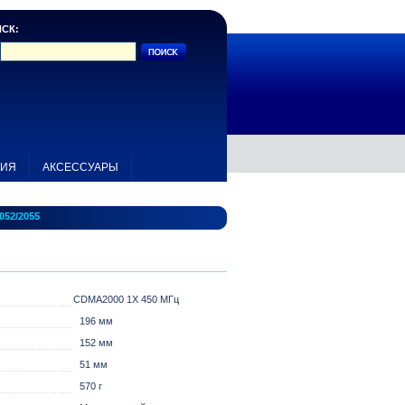
СК:
НИЯ
АКСЕССУАРЫ
052/2055
CDMA2000 1X 450 МГц
196 мм
152 мм
51 мм
570 г