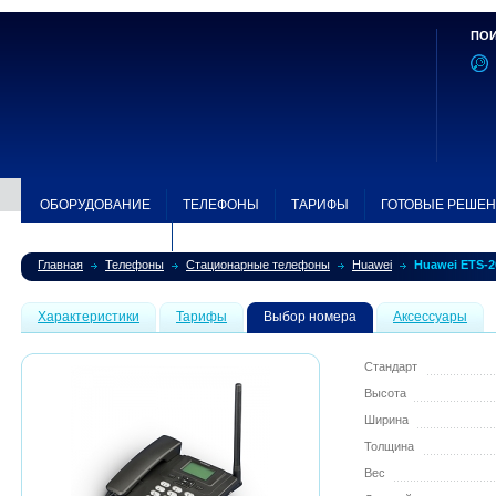
ПОИ
ОБОРУДОВАНИЕ
ТЕЛЕФОНЫ
ТАРИФЫ
ГОТОВЫЕ РЕШЕ
ЗОНА ПОКРЫТИЯ
Главная
Телефоны
Стационарные телефоны
Huawei
Huawei ETS-2
Характеристики
Тарифы
Выбор номера
Аксессуары
Стандарт
Высота
Ширина
Толщина
Вес